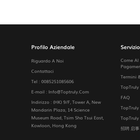
Profilo Aziendale
Servizi
Come Al 
Riguardo A Noi
Pagame
Contattaci
Termini 
Tel :
0085251085606
TopTruly
E-mail :
Info@toptruly.com
FAQ
Indirizzo : (HK) 9/F, Tower A, New
TopTruly 
Mandarin Plaza, 14 Science
Museum Road, Tsim Sha Tsui East,
TopTruly 
Kowloon, Hong Kong
招聘 启事