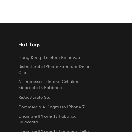
Hot Tags
Hong Kong .telefoni Rinnovati
Ristrutturato IPhone Fornitura Della
Cina
All'ingrosso Telefono Cellulare
Sbloccato In Fabbrica
Ristrutturato Se.
Commercio All'ingrosso IPhone 7.
Originale IPhone 11 Fabbrica
Sbloccata
Originale IPhone 11 Fornitura Della