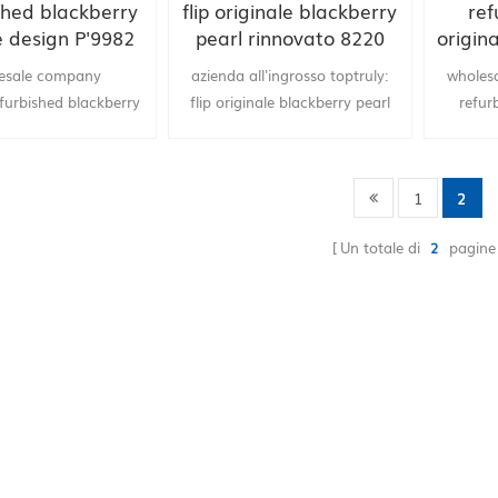
shed blackberry
flip originale blackberry
ref
e design P'9982
pearl rinnovato 8220
origin
ory unlocked
cellulare sbloccato
touch
esale company
azienda all'ingrosso toptruly:
wholesa
martphone
efurbished blackberry
flip originale blackberry pearl
refur
esign P'9982 factory
rinnovato 8220 fornitura
blackber
ked smartphone
all'ingrosso della Cina di wifi del
3G gps
ity designed for you
telefono cellulare sbloccato
mobile
1
2
ly wholesale or drop-
shipping.
Un totale di
2
pagine