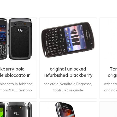
ckberry bold
original unlocked
Tor
le sbloccato in
refurbished blackberry
orig
a 9700 cellulare
9360 cell phone
origin
sbloccato in fabbrica
società di vendita all'ingrosso,
Azienda 
mora 9700 telefono
toptruly : originale
origina
re QWERTY tastiera
sbloccatomora 9360 telefoni
Torch 9
ocamera, società di
originali blackberry 9790
Facto
l'ingrosso di telefoni
telefono cellulare 3G gps wifi
Telefo
, sinceramente, drop
sbloccato NFC 5Mp telecamera
5.0MP Ri