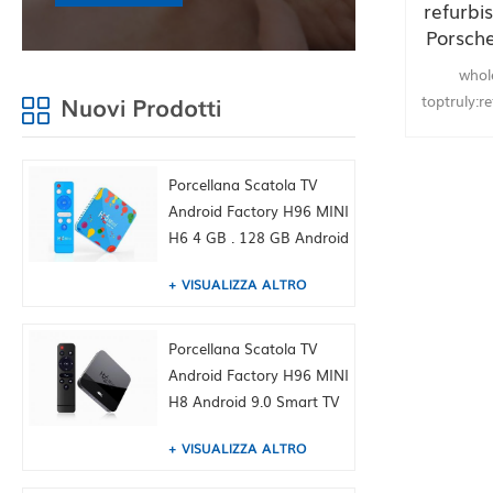
refurbi
Porsch
fact
whol
s
Nuovi Prodotti
toptruly:r
Porsche d
unloc
productiv
Porcellana Scatola TV
china supp
Android Factory H96 MINI
H6 4 GB . 128 GB Android
9.0 Allwinner .Quad Core
VISUALIZZA ALTRO
6K H265 .WiFi YouTube
Set Top Box, Built-in
TIKTOK Fabbrica della
Porcellana Scatola TV
Cina HK fornitura
Android Factory H96 MINI
H8 Android 9.0 Smart TV
Box Dual WiFi 2.4 / 5,0G
VISUALIZZA ALTRO
BT4.0, 1 GB + 8 GB, Built-
in TIKTOK Fabbrica della