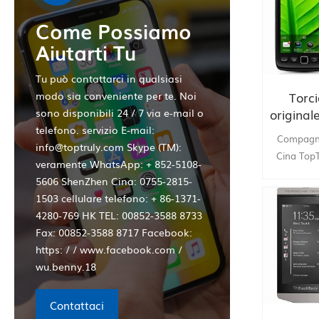
ship
Come Possiamo
Aiutarti Tu
Tu può contattarci in qualsiasi
Torc
modo sia conveniente per te. Noi
originale
sono disponibili 24 / 7 via e-mail o
fabbric
telefono. servizio E-mail:
Compagnia
info@toptruly.com Skype (TM):
Cina TopT
veramente WhatsApp: + 852-5108-
Black
5606 ShenZhen Cina: 0755-2815-
ristruttu
1503 cellulare telefono: + 86-1371-
5.0MP . 
4280-769 HK TEL: 00852-3588 8733
Telefono 
Fax: 00852-3588 8717 Facebook:
accett
https: / / www.facebook.com /
wu.benny.18
Contattaci