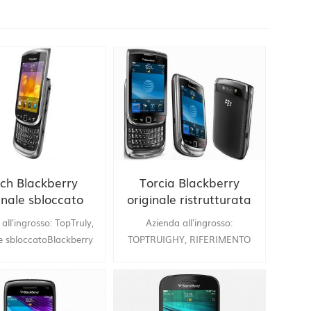
ch Blackberry
Torcia Blackberry
inale sbloccato
originale ristrutturata
ale 9810 cellulare
9800 Sbloccato 3G
all'ingrosso: TopTruly,
Azienda all'ingrosso:
Smartphone .
le sbloccatoBlackberry
TOPTRUIGHY, RIFERIMENTO
810 Telefono cellulare
RIFERIDO ORIGINAL
ry Ristrutturato 3G
BLACKBERBE TORCH 9800
no 8G Telecamera ROM
Sbloccato 3G Smartphone,
strutturato, spedizione
Qwerty and Touch 3.2inch,