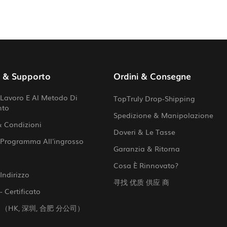
o & Supporto
Ordini & Consegne
Lavoro E Al Metodo Di
TopTruly Drop-Shipping
nto
Spedizione & Manipolazione
& Condizioni
Doveri & Le Tasse
 Programma All'ingrosso
Garanzia & Ritorna
Cosa È Rinnovato?
Indirizzo
寻找 优质 供应 商
- Certificato
 （HK, 深圳, 合肥 分公司）