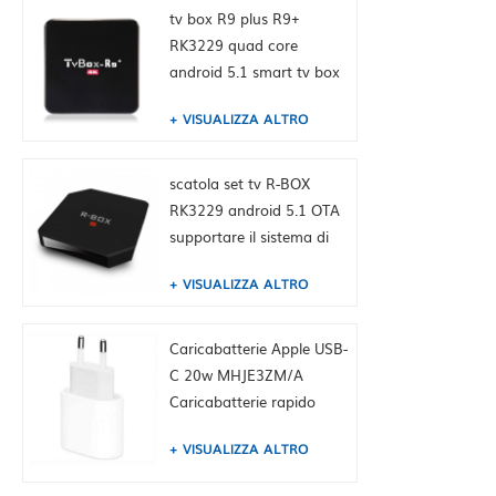
tv box R9 plus R9+
RK3229 quad core
android 5.1 smart tv box
4K media player
VISUALIZZA ALTRO
scatola set tv R-BOX
RK3229 android 5.1 OTA
supportare il sistema di
aggiornamento
VISUALIZZA ALTRO
Caricabatterie Apple USB-
C 20w MHJE3ZM/A
Caricabatterie rapido
originale per iPhone
VISUALIZZA ALTRO