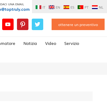
DACI UNA EMAIL
IT
EN
ES
PT
NL
o@toptruly.com
ottenere un preventivo
mmatore
Notizia
Video
Servizio