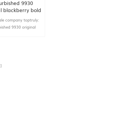
urbished 9930
al blackberry bold
 9930 cell phone
le company toptruly:
bished 9930 original
ry bold touch 9930 wifi
 Bluetooth unlocked
 phone china supply.