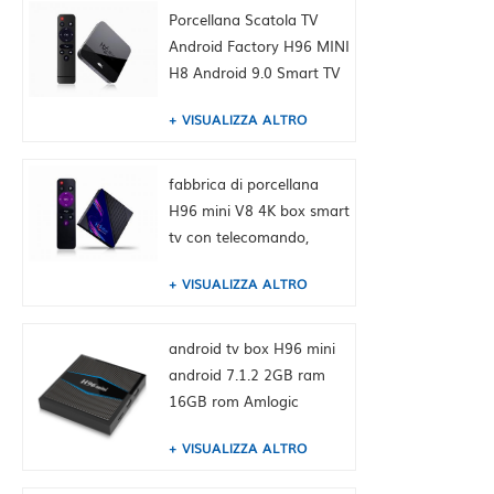
Cina HK fornitura
Porcellana Scatola TV
Android Factory H96 MINI
H8 Android 9.0 Smart TV
Box Dual WiFi 2.4 / 5,0G
VISUALIZZA ALTRO
BT4.0, 2 GB + 16 GB,
Built-in TIKTOK Fabbrica
della Cina HK fornitura
fabbrica di porcellana
H96 mini V8 4K box smart
tv con telecomando,
android 10.0, RK3228A
VISUALIZZA ALTRO
Quad-core Cortex-A7, 1
GB + 8 GB, integrato
TikTok
android tv box H96 mini
android 7.1.2 2GB ram
16GB rom Amlogic
S905W from toptruly
VISUALIZZA ALTRO