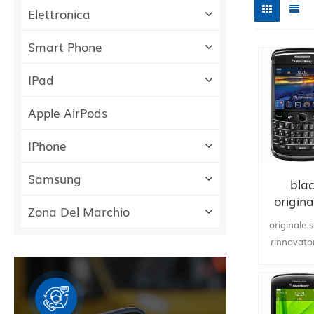
Elettronica
Smart Phone
IPad
Apple AirPods
IPhone
Samsung
bla
origina
Zona Del Marchio
fabbric
originale 
rinnovato
cellula
3.2MP Fot
vendita al
cellulari