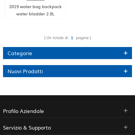
2019 water bag backpack
water bladder 2.0L
hydration water bladder
flyye naturehike bag
Un totale di
1
pagine
Categorie
Nuovi Prodotti
Profilo Aziendale
Servizio & Supporto