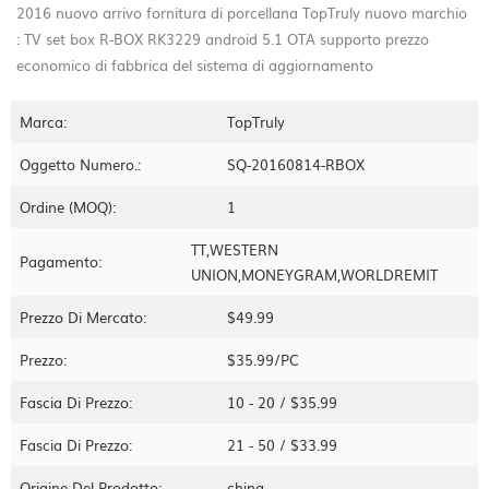
2016 nuovo arrivo
fornitura di porcellana TopTruly nuovo marchio
: TV set box R-BOX RK3229 android 5.1 OTA supporto prezzo
economico di fabbrica del sistema di aggiornamento
Marca:
TopTruly
Oggetto Numero.:
SQ-20160814-RBOX
Ordine (MOQ):
1
TT,WESTERN
Pagamento:
UNION,MONEYGRAM,WORLDREMIT
Prezzo Di Mercato:
$49.99
Prezzo:
$35.99/PC
Fascia Di Prezzo:
10 - 20 / $35.99
Fascia Di Prezzo:
21 - 50 / $33.99
Origine Del Prodotto:
china