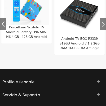
Porcellana Scatola TV
Android Factory H96 MINI
H6 4 GB . 128 GB Android
Android TV BOX R2339
9.0 Allwinner .Quad Core 6K
512GB Android 7.1.2 2GB
H265 .WiFi YouTube Set Top
RAM 16GB ROM Amlogic
Box, Built-in TIKTOK
S905W from toptruly
Fabbrica della Cina HK
fornitura
Profilo Aziendale
Servizio & Supporto