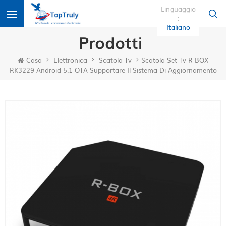
Linguaggio
:
Italiano
Prodotti
Casa
Elettronica
Scatola Tv
Scatola Set Tv R-BOX
RK3229 Android 5.1 OTA Supportare Il Sistema Di Aggiornamento