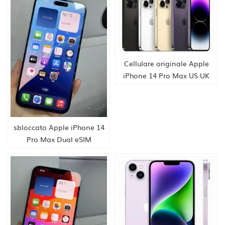
sbloccato 5G nuovissimo
smartphone fornitura HK
Cellulare originale Apple
iPhone 14 Pro Max US UK
EU CA JA COREA
sbloccato Apple iPhone 14
Pro Max Dual eSIM
128/256/512 GB/1 TB ROM 6
GB RAM 6,7" Retina OLED
originale Face ID NFC A16
nuovissimo telefono
originale fornitura HK