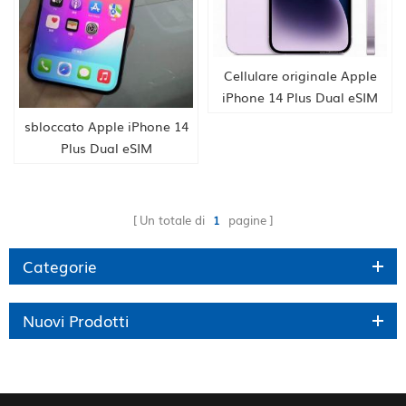
Cellulare originale Apple
iPhone 14 Plus Dual eSIM
US UK EU CA JA COREA
sbloccato Apple iPhone 14
Plus Dual eSIM
128/256/512GB ROM 6GB
RAM 6.7" Super Retina
OLED Face ID NFC 5G
Un totale di
1
pagine
nuovissimo telefono
originale fornitura HK
Categorie
Nuovi Prodotti