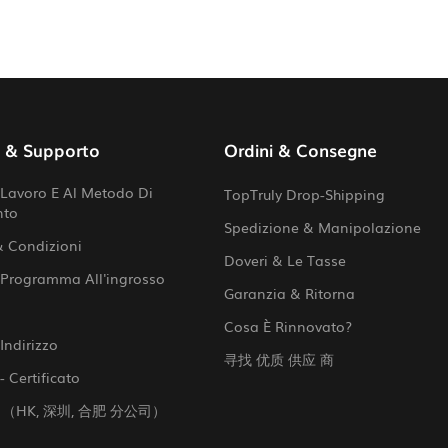
o & Supporto
Ordini & Consegne
Lavoro E Al Metodo Di
TopTruly Drop-Shipping
nto
Spedizione & Manipolazione
& Condizioni
Doveri & Le Tasse
 Programma All'ingrosso
Garanzia & Ritorna
Cosa È Rinnovato?
Indirizzo
寻找 优质 供应 商
- Certificato
 （HK, 深圳, 合肥 分公司）