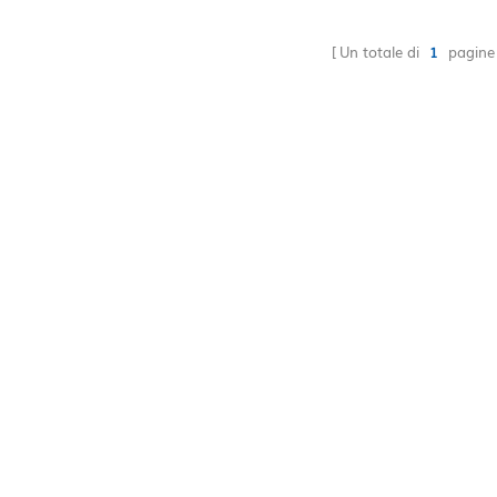
a Sony canon Nikon
supply cheap price
all'ingrosso drop-
Un totale di
1
pagine
ping accettare