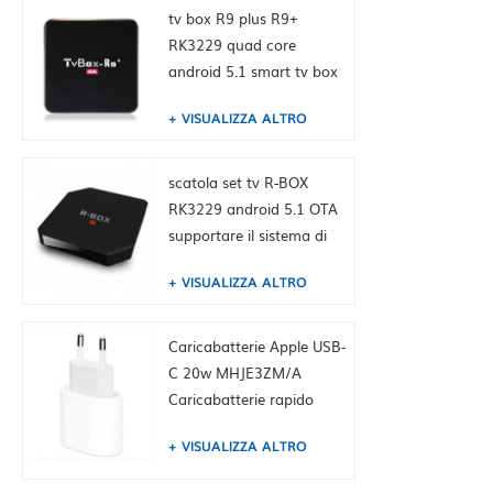
tv box R9 plus R9+
RK3229 quad core
android 5.1 smart tv box
4K media player
VISUALIZZA ALTRO
scatola set tv R-BOX
RK3229 android 5.1 OTA
supportare il sistema di
aggiornamento
VISUALIZZA ALTRO
Caricabatterie Apple USB-
C 20w MHJE3ZM/A
Caricabatterie rapido
originale per iPhone
VISUALIZZA ALTRO