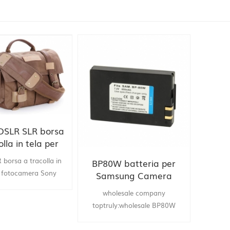
DSLR SLR borsa
olla in tela per
era Sony canon
borsa a tracolla in
BP80W batteria per
kon olimpo
r fotocamera Sony
Samsung Camera
 Nikon olympus .
digitale
wholesale company
i porcellana TopTruly
toptruly:wholesale BP80W
 marchio DSLR SLR
battery for Samsung digital
tracolla in tela per
camera drop shipping china