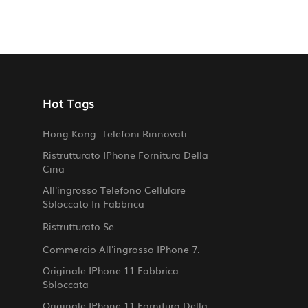
Hot Tags
Hong Kong .telefoni Rinnovati
Ristrutturato IPhone Fornitura Della
Cina
All'ingrosso Telefono Cellulare
Sbloccato In Fabbrica
Ristrutturato Se.
Commercio All'ingrosso IPhone 7.
Originale IPhone 11 Fabbrica
Sbloccata
Originale IPhone 11 Fornitura Della