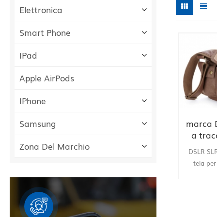
Elettronica
Smart Phone
IPad
Apple AirPods
IPhone
marca 
Samsung
a trac
Zona Del Marchio
fotocam
DSLR SLR 
Ni
tela pe
canon
fornitura d
nuovo :
borsa a 