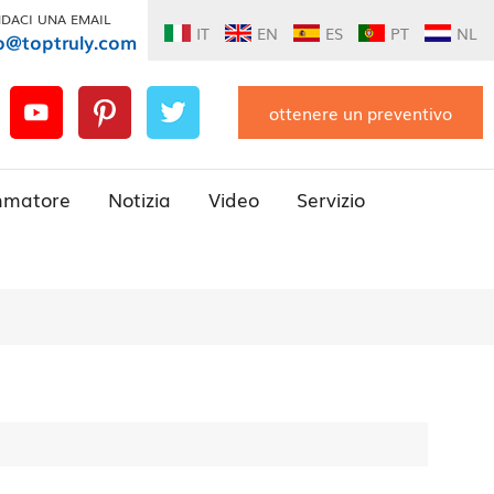
DACI UNA EMAIL
IT
EN
ES
PT
NL
o@toptruly.com
ottenere un preventivo
mmatore
Notizia
Video
Servizio