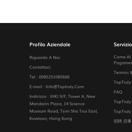
Profilo Aziendale
Servizi
Come Al 
Riguardo A Noi
Pagame
Contattaci
Termini 
Tel :
0085251085606
TopTruly
E-mail :
Info@toptruly.com
FAQ
Indirizzo : (HK) 9/F, Tower A, New
TopTruly 
Mandarin Plaza, 14 Science
Museum Road, Tsim Sha Tsui East,
TopTruly 
Kowloon, Hong Kong
招聘 启事