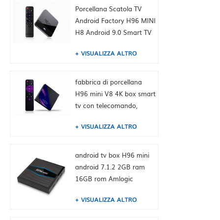
Cina HK fornitura
Porcellana Scatola TV
Android Factory H96 MINI
H8 Android 9.0 Smart TV
Box Dual WiFi 2.4 / 5,0G
VISUALIZZA ALTRO
BT4.0, 2 GB + 16 GB,
Built-in TIKTOK Fabbrica
della Cina HK fornitura
fabbrica di porcellana
H96 mini V8 4K box smart
tv con telecomando,
android 10.0, RK3228A
VISUALIZZA ALTRO
Quad-core Cortex-A7, 1
GB + 8 GB, integrato
TikTok
android tv box H96 mini
android 7.1.2 2GB ram
16GB rom Amlogic
S905W from toptruly
VISUALIZZA ALTRO