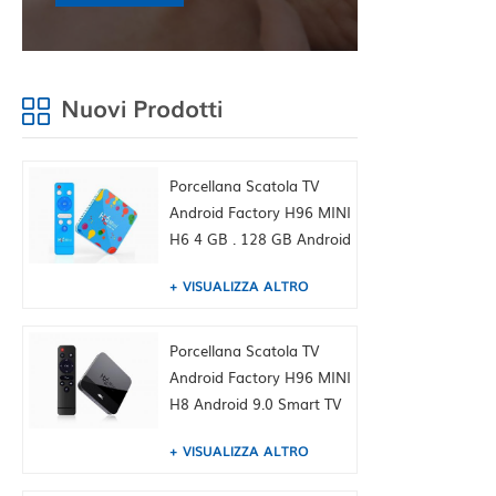
Nuovi Prodotti
Porcellana Scatola TV
Android Factory H96 MINI
H6 4 GB . 128 GB Android
9.0 Allwinner .Quad Core
VISUALIZZA ALTRO
6K H265 .WiFi YouTube
Set Top Box, Built-in
TIKTOK Fabbrica della
Porcellana Scatola TV
Cina HK fornitura
Android Factory H96 MINI
H8 Android 9.0 Smart TV
Box Dual WiFi 2.4 / 5,0G
VISUALIZZA ALTRO
BT4.0, 1 GB + 8 GB, Built-
in TIKTOK Fabbrica della