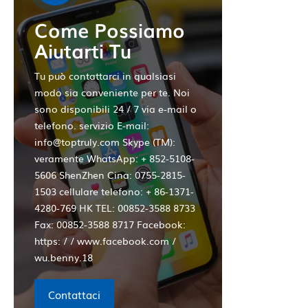
fotocamer
Come Possiamo
olympus 
ship
Aiutarti Tu
Tu può contattarci in qualsiasi
modo sia conveniente per te. Noi
sono disponibili 24 / 7 via e-mail o
telefono. servizio E-mail:
info@toptruly.com Skype (TM):
veramente WhatsApp: + 852-5108-
5606 ShenZhen Cina: 0755-2815-
1503 cellulare telefono: + 86-1371-
4280-769 HK TEL: 00852-3588 8733
Fax: 00852-3588 8717 Facebook:
https: / / www.facebook.com /
wu.benny.18
Contattaci