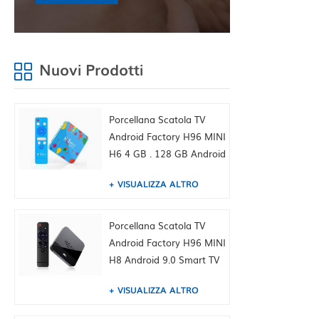
Nuovi Prodotti
Porcellana Scatola TV
Android Factory H96 MINI
H6 4 GB . 128 GB Android
9.0 Allwinner .Quad Core
VISUALIZZA ALTRO
6K H265 .WiFi YouTube
Set Top Box, Built-in
TIKTOK Fabbrica della
Porcellana Scatola TV
Cina HK fornitura
Android Factory H96 MINI
H8 Android 9.0 Smart TV
Box Dual WiFi 2.4 / 5,0G
VISUALIZZA ALTRO
BT4.0, 1 GB + 8 GB, Built-
in TIKTOK Fabbrica della