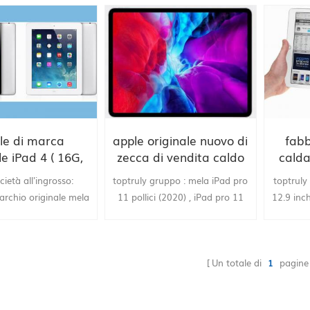
le di marca
apple originale nuovo di
fabb
le iPad 4 ( 16G,
zecca di vendita caldo
calda
, 64G ) pad
iPad pro 11 2020 Cina
origin
cietà all'ingrosso:
toptruly gruppo : mela iPad pro
toptruly
fornitura all'ingrosso da
1 ° (20
archio originale mela
11 pollici (2020) , iPad pro 11
12.9 inc
fornitura di porcellana,
all'ing
16G, 32G, 64G ) Pad,
pollici secondo tablet pc,
inch 1st
mela iPad pro 11 pollici
di por
zio buon prezzo, drop
commercio all'ingrosso, drop
drop sh
2nd HK venditore
pro 12
shipping
shipping, fornitura cinese,
Un totale di
1
pagine