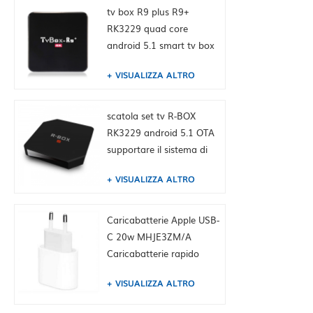
tv box R9 plus R9+
RK3229 quad core
android 5.1 smart tv box
4K media player
VISUALIZZA ALTRO
scatola set tv R-BOX
RK3229 android 5.1 OTA
supportare il sistema di
aggiornamento
VISUALIZZA ALTRO
Caricabatterie Apple USB-
C 20w MHJE3ZM/A
Caricabatterie rapido
originale per iPhone
VISUALIZZA ALTRO