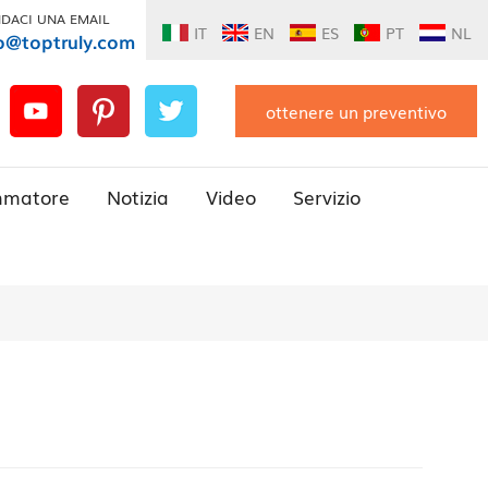
DACI UNA EMAIL
IT
EN
ES
PT
NL
o@toptruly.com
ottenere un preventivo
mmatore
Notizia
Video
Servizio