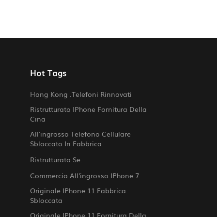
Hot Tags
Hong Kong .telefoni Rinnovati
Ristrutturato IPhone Fornitura Della
Cina
All'ingrosso Telefono Cellulare
Sbloccato In Fabbrica
Ristrutturato Se.
Commercio All'ingrosso IPhone 7.
Originale IPhone 11 Fabbrica
Sbloccata
Originale IPhone 11 Fornitura Della