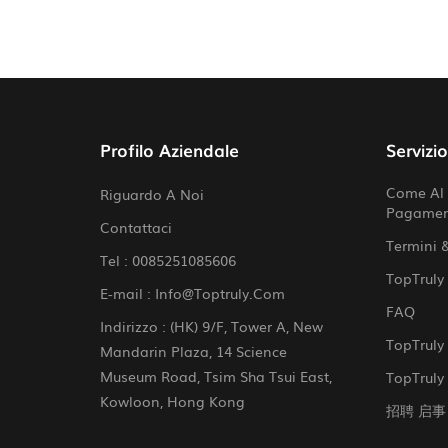
Profilo Aziendale
Servizi
Come Al 
Riguardo A Noi
Pagame
Contattaci
Termini 
Tel :
0085251085606
TopTruly
E-mail :
Info@toptruly.com
FAQ
Indirizzo : (HK) 9/F, Tower A, New
TopTruly 
Mandarin Plaza, 14 Science
Museum Road, Tsim Sha Tsui East,
TopTruly 
Kowloon, Hong Kong
招聘 启事