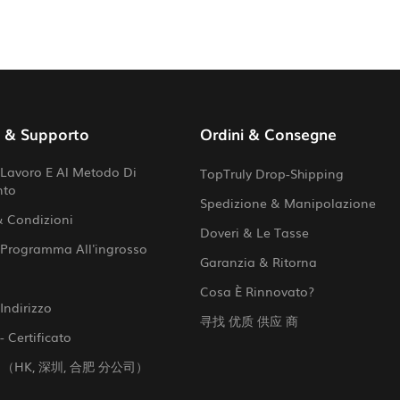
o & Supporto
Ordini & Consegne
Lavoro E Al Metodo Di
TopTruly Drop-Shipping
nto
Spedizione & Manipolazione
& Condizioni
Doveri & Le Tasse
 Programma All'ingrosso
Garanzia & Ritorna
Cosa È Rinnovato?
Indirizzo
寻找 优质 供应 商
- Certificato
 （HK, 深圳, 合肥 分公司）