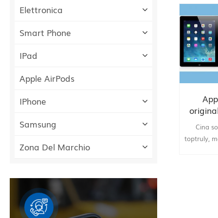
Elettronica
Smart Phone
IPad
Apple AirPods
App
IPhone
origina
32G
Samsung
Cina so
toptruly, m
Zona Del Marchio
iPad 4 ( 
buon servi