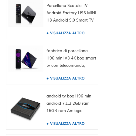
Cina HK fornitura
Porcellana Scatola TV
Android Factory H96 MINI
H8 Android 9.0 Smart TV
Box Dual WiFi 2.4 / 5,0G
VISUALIZZA ALTRO
BT4.0, 2 GB + 16 GB,
Built-in TIKTOK Fabbrica
della Cina HK fornitura
fabbrica di porcellana
H96 mini V8 4K box smart
tv con telecomando,
android 10.0, RK3228A
VISUALIZZA ALTRO
Quad-core Cortex-A7, 1
GB + 8 GB, integrato
TikTok
android tv box H96 mini
android 7.1.2 2GB ram
16GB rom Amlogic
S905W from toptruly
VISUALIZZA ALTRO