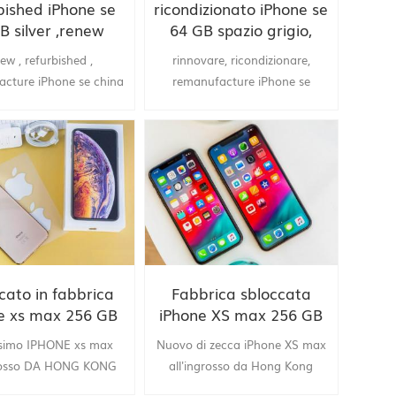
bished iPhone se
ricondizionato iPhone se
B silver ,renew
64 GB spazio grigio,
anufactured by
rinnovare, rigenerato
ew , refurbished ,
rinnovare, ricondizionare,
hina factory
dalla fabbrica cinese
cture iPhone se china
remanufacture iPhone se
supply
rifornimento della Cina
cato in fabbrica
Fabbrica sbloccata
e xs max 256 GB
iPhone XS max 256 GB
o, fornitura Cina
Gold, fornitura della
ssimo IPHONE xs max
Nuovo di zecca iPhone XS max
Cina
grosso DA HONG KONG
all'ingrosso da Hong Kong
 di fornitura TOPTRULY
.Azienda Fornitura TopTruly