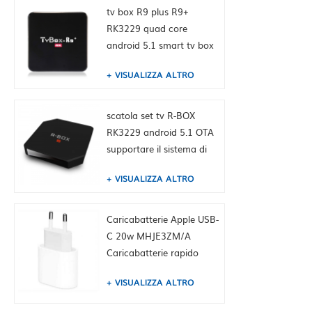
tv box R9 plus R9+
RK3229 quad core
android 5.1 smart tv box
4K media player
VISUALIZZA ALTRO
scatola set tv R-BOX
RK3229 android 5.1 OTA
supportare il sistema di
aggiornamento
VISUALIZZA ALTRO
Caricabatterie Apple USB-
C 20w MHJE3ZM/A
Caricabatterie rapido
originale per iPhone
VISUALIZZA ALTRO