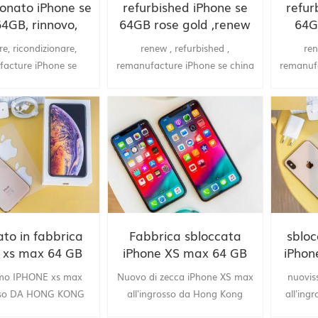
ionato iPhone se
refurbished iPhone se
refur
64GB, rinnovo,
64GB rose gold ,renew
64G
ondizionato,
,remanufactured by
,rem
re, ricondizionare,
renew , refurbished ,
ren
factured dalla
china factory
c
acture iPhone se
remanufacture iPhone se china
remanufa
brica cinese
imento della Cina
supply
ato in fabbrica
Fabbrica sbloccata
sbloc
 xs max 64 GB
iPhone XS max 64 GB
iPhon
, fornitura Cina
Gold, fornitura della
Argent
imo IPHONE xs max
Nuovo di zecca iPhone XS max
nuovi
Cina
osso DA HONG KONG
all'ingrosso da Hong Kong
all'in
i fornitura TOPTRULY
.Azienda Fornitura TopTruly
società