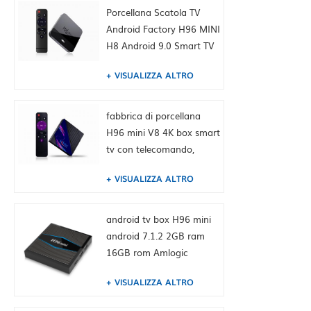
Cina HK fornitura
Porcellana Scatola TV
Android Factory H96 MINI
H8 Android 9.0 Smart TV
Box Dual WiFi 2.4 / 5,0G
VISUALIZZA ALTRO
BT4.0, 2 GB + 16 GB,
Built-in TIKTOK Fabbrica
della Cina HK fornitura
fabbrica di porcellana
H96 mini V8 4K box smart
tv con telecomando,
android 10.0, RK3228A
VISUALIZZA ALTRO
Quad-core Cortex-A7, 1
GB + 8 GB, integrato
TikTok
android tv box H96 mini
android 7.1.2 2GB ram
16GB rom Amlogic
S905W from toptruly
VISUALIZZA ALTRO