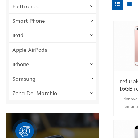
Elettronica
Smart Phone
IPad
Apple AirPods
IPhone
Samsung
refurb
16GB ro
Zona Del Marchio
,rema
rinnova
ch
remanuf
riforn