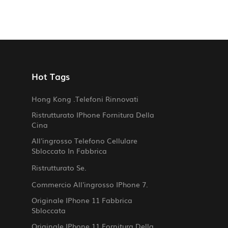
Hot Tags
Hong Kong .telefoni Rinnovati
Ristrutturato IPhone Fornitura Della
Cina
All'ingrosso Telefono Cellulare
Sbloccato In Fabbrica
Ristrutturato Se.
Commercio All'ingrosso IPhone 7.
Originale IPhone 11 Fabbrica
Sbloccata
Originale IPhone 11 Fornitura Della