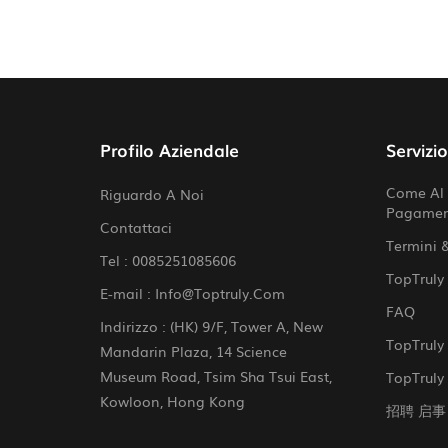
Profilo Aziendale
Servizi
Come Al 
Riguardo A Noi
Pagame
Contattaci
Termini 
Tel :
0085251085606
TopTruly
E-mail :
Info@toptruly.com
FAQ
Indirizzo : (HK) 9/F, Tower A, New
TopTruly 
Mandarin Plaza, 14 Science
Museum Road, Tsim Sha Tsui East,
TopTruly 
Kowloon, Hong Kong
招聘 启事