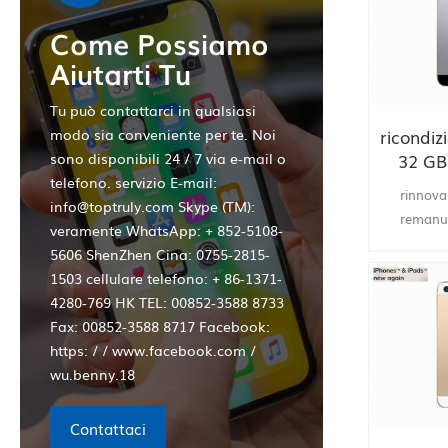
Come Possiamo
Aiutarti Tu
Tu può contattarci in qualsiasi
ricondiz
modo sia conveniente per te. Noi
32 GB 
sono disponibili 24 / 7 via e-mail o
rinnov
telefono. servizio E-mail:
rinnova
dalla 
info@toptruly.com Skype (TM):
remanuf
veramente WhatsApp: + 852-5108-
riforn
5606 ShenZhen Cina: 0755-2815-
1503 cellulare telefono: + 86-1371-
4280-769 HK TEL: 00852-3588 8733
Fax: 00852-3588 8717 Facebook:
https: / / www.facebook.com /
wu.benny.18
Contattaci