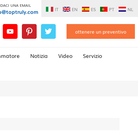
DACI UNA EMAIL
IT
EN
ES
PT
NL
o@toptruly.com
ottenere un preventivo
mmatore
Notizia
Video
Servizio