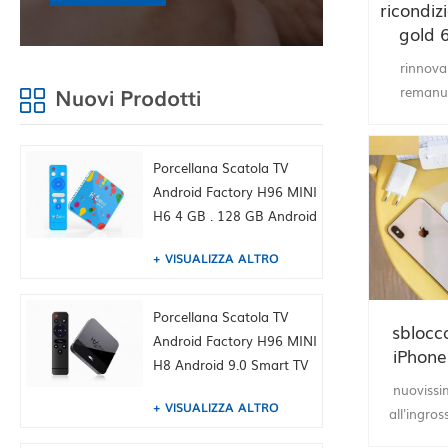
ricondiz
gold 
ric
rinnova
remanu
Nuovi Prodotti
remanuf
fab
riforn
Porcellana Scatola TV
Android Factory H96 MINI
H6 4 GB . 128 GB Android
9.0 Allwinner .Quad Core
VISUALIZZA ALTRO
6K H265 .WiFi YouTube
Set Top Box, Built-in
TIKTOK Fabbrica della
Porcellana Scatola TV
sblocc
Cina HK fornitura
Android Factory H96 MINI
iPhone
H8 Android 9.0 Smart TV
Argento
Box Dual WiFi 2.4 / 5,0G
nuoviss
VISUALIZZA ALTRO
BT4.0, 1 GB + 8 GB, Built-
all'ingr
in TIKTOK Fabbrica della
società d