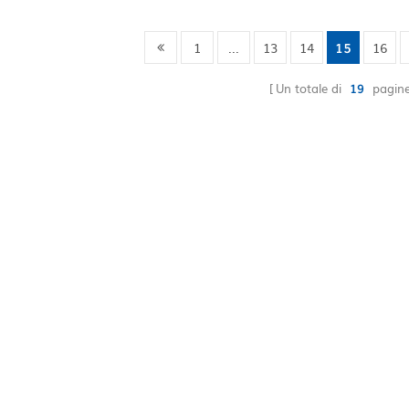
gruppo
gruppo
1
...
13
14
15
16
Un totale di
19
pagin