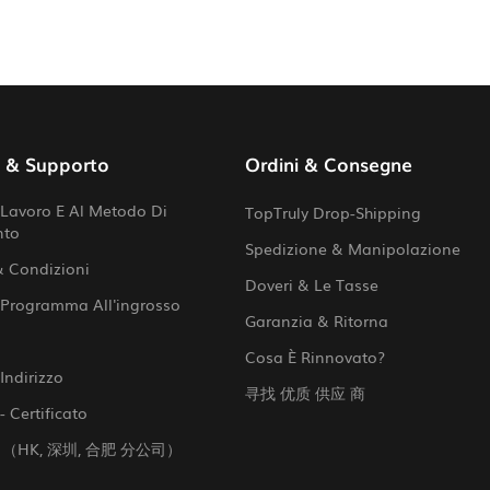
o & Supporto
Ordini & Consegne
Lavoro E Al Metodo Di
TopTruly Drop-Shipping
nto
Spedizione & Manipolazione
& Condizioni
Doveri & Le Tasse
 Programma All'ingrosso
Garanzia & Ritorna
Cosa È Rinnovato?
Indirizzo
寻找 优质 供应 商
- Certificato
 （HK, 深圳, 合肥 分公司）